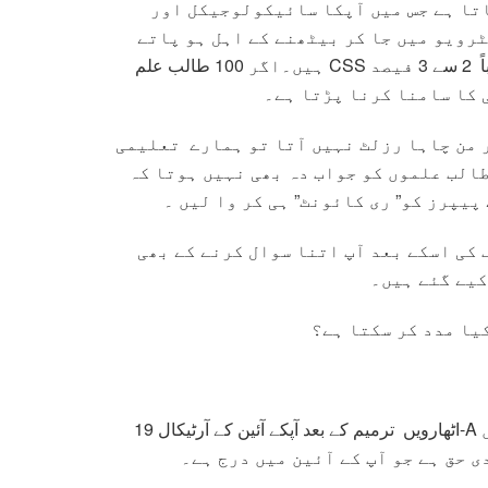
اتا ہے جس میں آپکا سائیکولوجیکل اور
ٹرویو میں جا کر بیٹھنے کے اہل ہو پاتے
ہیں۔اگر 100 طالب علم CSS کا امتحان دیتے ہیں تو اس میں پاس ہونے والوں کی شرح تقریباً 2 سے 3 فیصد
 کا سامنا کرنا پڑتا ہے۔
 من چاہا رزلٹ نہیں آتا تو ہمارے تعلیمی
طالب علموں کو جواب دہ بھی نہیں ہوتا کہ
یپرز کو” ری کائونٹ” ہی کر وا لیں ۔
 کی اسکے بعد آپ اتنا سوال کرنے کے بھی
کیے گئے ہیں۔
یا مدد کر سکتا ہے؟
اٹھارویں ترمیم کے بعد آپکے آئین کے آرٹیکال 19-A کے مطابق آپ کسی بھی ادارے سے سوال پوچھ سکتے ہیں
 حق ہے جو آپ کے آئین میں درج ہے۔