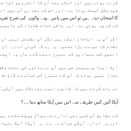
کرنے ہوتے ہیں اور اسکے بعد آپ کا انٹرویو لیا ج
فیزیکل ٹیسٹ ہوتا ہے۔ اور اس کے بعد ہی آپ مین ان
کے قریب ہوتی ہے۔ اور باقی تمام طلباء کو مایوسی
اگر آپ یہ امتحان دیتے ہیں مگر آپ مطمئن نہیں اور
نظام کا سب سے بڑا علمیہ یہ ہے کہ کوئی ادارہ ان 
انھیں کس بنیادپر کم نمبرز دیئے گئے یاں وہ اپنے پ
ایک ایسا پروسیجر جس میں آپ نے سالوں کی محنت وقف
مجاز نہیں ہوتے کہ آپ کے نمبرز کس حساب سے کاؤنٹ 
اب بات کرتے ہیں کہ قانون ایسے معاملات میں آپکی ک
آپکا آئین کس طریقے سے اس میں آپکا ساتھ دیتاہے؟
اور وہ ادارہ آپکو جواب دہ ہے۔ یہ آپکا ایک بنیادی