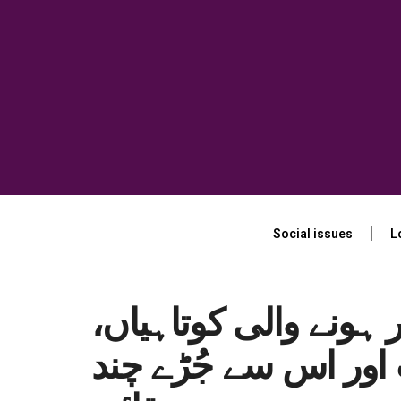
Social issues
L
 ہونے والی کوتاہیاں،
ور اس سے جُڑے چند