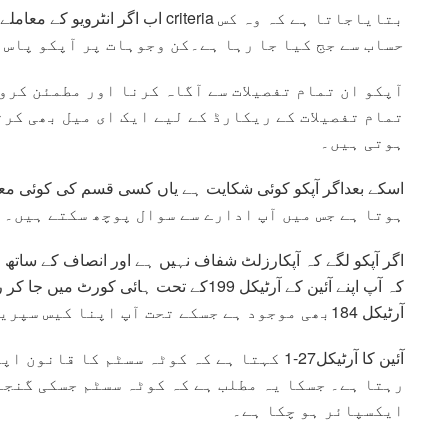
اب اگر انٹرویو کے معاملے کی بات ک
حساب سے جج کیا جا رہا ہے۔کن وجوہات پر آپکو پاس 
آپکو ان تمام تفصیلات سے آگاہ کرنا اور مطمئن کرو
تمام تفصیلات کے ریکارڈ کے لیے ایک ای میل بھی کرت
ہوتی ہیں۔
ہوتا ہے جس میں آپ ادارے سے سوال پوچھ سکتے ہیں۔
اگر آپکو لگے کہ آپکارزلٹ شفاف نہیں ہے اور انصاف کے ساتھ فیصل
کہ آپ اپنے آئین کے آرٹیکل 199کے تحت ہائی 
آرٹیکل 184بھی موجود ہے جسکے تحت آپ اپنا کیس سپریم کورٹ تک لے کر جا سکتے ہیں۔
آئین کا آرٹیکل27-1 کہتا ہے کہ کوٹہ سسٹم کا
رہتا ہے۔ جسکا یہ مطلب ہے کہ کوٹہ سسٹم جسکی گنجا
ایکسپائر ہو چکا ہے۔