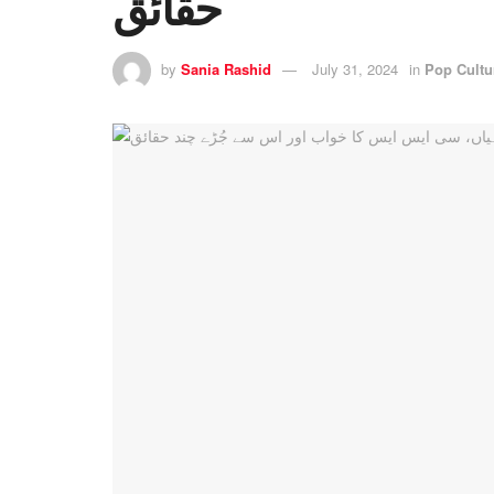
حقائق
by
Sania Rashid
July 31, 2024
in
Pop Cultu