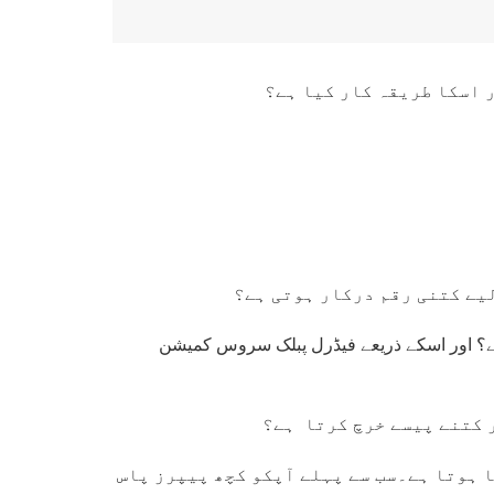
 اسکا طریقہ کار کیا ہے؟
لیے کتنی رقم درکار ہوتی ہے؟
 ذریعے فیڈرل پبلک سروس کمیشن (FBSC) سالانہ کتنے پیسے
 کتنے پیسے خرچ کرتا ہے؟
ا ہوتا ہے۔سب سے پہلے آپکو کچھ پیپرز پاس