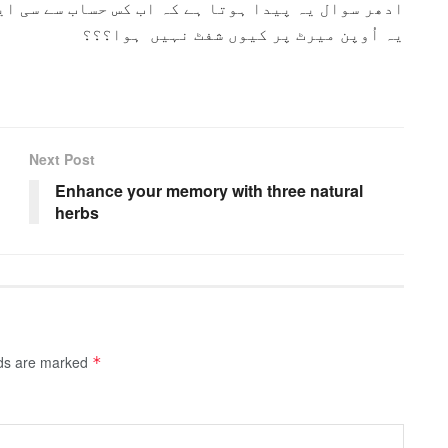
ادھر سوال یہ پیدا ہوتا ہے کہ اب کس حساب سے سی ای
یہ اُوپن میرٹ پر کیوں شفٹ نہیں ہوا؟؟؟
Next Post
Enhance your memory with three natural
herbs
lds are marked
*