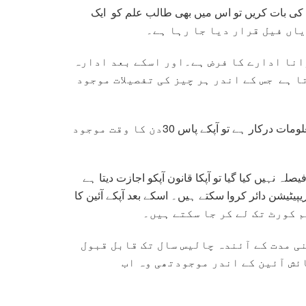
ریں تو اس میں بھی طالب علم کو ایک criteria بتایاجاتا ہے کہ وہ کس
یاں فیل قرار دیا جا رہا ہے۔
انا ادارے کا فرض ہے۔اور اسکے بعد ادارہ
ا ہے جس کے اندر ہر چیز کی تفصیلات موجود
اسکے بعداگر آپکو کوئی شکایت ہے یاں کسی قسم کی کوئی معلومات درکار ہے تو آپکے پاس 30دن کا وقت موجود
ہ نہیں کیا گیا تو آپکا قانون آپکو اجازت دیتا ہے
کورٹ میں جا کر ریپیٹیشن دائر کروا سکتے ہیں۔ اسکے بعد آپکے آئین کا
 قانون اپنی مدت کے آئندہ چالیس سال تک قابل قبول
ئش آئین کے اندر موجودتھی وہ اب