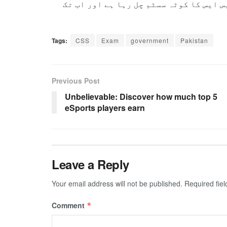
س ایس کا کوٹہ سسٹم چل رہا ہے اور اب تک
Tags:
CSS
Exam
government
Pakistan
Previous Post
Unbelievable: Discover how much top 5
eSports players earn
Leave a Reply
Your email address will not be published.
Required fie
Comment
*